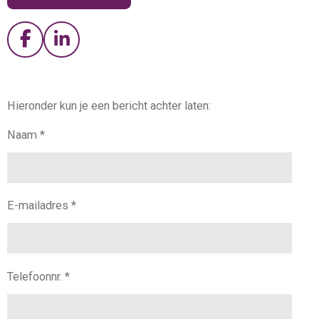
F
L
a
i
c
n
e
k
Hieronder kun je een bericht achter laten:
b
e
o
d
Naam *
o
I
k
n
E-mailadres *
Telefoonnr. *