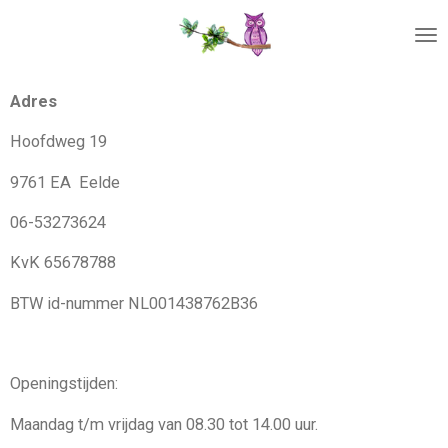
Ga
direct
naar
de
Adres
hoofdinhoud
Hoofdweg 19
9761 EA Eelde
06-53273624
KvK 65678788
BTW id-nummer NL001438762B36
Openingstijden:
Maandag t/m vrijdag van 08.30 tot 14.00 uur.